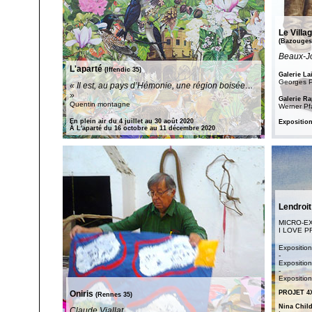
Le Villa
(Bazouges-
Beaux-J
L'aparté
(Iffendic 35)
Galerie La
Georges P
« Il est, au pays d’Hémonie, une région boisée…
»
Galerie Ra
Quentin montagne
Werner Pf
En plein air du 4 juillet au 30 août 2020
Exposition
À L'aparté du 16 octobre au 11 décembre 2020
Lendroit
MICRO-E
I LOVE PRI
Exposition
-
Exposition
-
Exposition
Oniris
PROJET 4
(Rennes 35)
Nina Chil
Claude Viallat