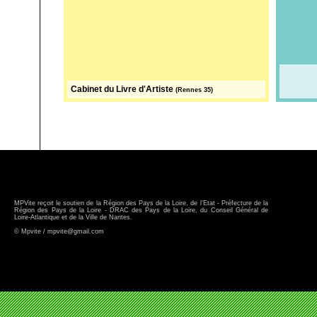
Cabinet du Livre d'Artiste
(Rennes 35)
MPVite reçoit le soutien de la Région des Pays de la Loire, de l’Etat - Préfecture de la
Région des Pays de la Loire - DRAC des Pays de la Loire, du Conseil Général de
Loire-Atlantique et de la Ville de Nantes.
© Mpvite / mpvite@gmail.com