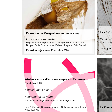
Les 3 CH
Domaine de Kerguéhennec
(Bignan 56)
Expositions sur visite
Partitio
Expositions temporaires : Cathryn Boch, Anne-Lise
Anne Poivi
Broyer, Julie Bonnaud et Fabien Leplae, Erik Samakh
Du 27 juin
Expositions jusqu'au 11 octobre 2020
Atelier centre d'art contemporain Estienne
(Pont-Scorff 56)
L’art chemin Faisant
Imaginaires de murs
22e édition du parcours d’art contemporain
Lek & Sowat, Romain Froquet, Sebastien Preschoux,
Le Carré
Cristobal Diaz